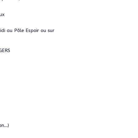
ux
di au Pôle Espoir ou sur
NGERS
ion…)