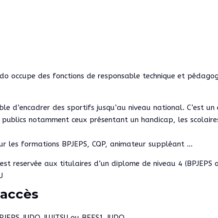
udo occupe des fonctions de responsable technique et pédagog
able d’encadrer des sportifs jusqu’au niveau national. C’est un
publics notamment ceux présentant un handicap, les scolaires,
sur les formations BPJEPS, CQP, animateur suppléant …
st reservée aux titulaires d’un diplome de niveau 4 (BPJEPS 
U
’accès
 BPJEPS JUDO JUJITSU ou BEES1 JUDO