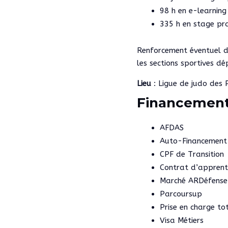
98 h en e-learning
335 h en stage pr
Renforcement éventuel de
les sections sportives d
Lieu
: Ligue de judo des
Financemen
AFDAS
Auto-Financement
CPF de Transition
Contrat d’apprent
Marché ARDéfense
Parcoursup
Prise en charge to
Visa Métiers