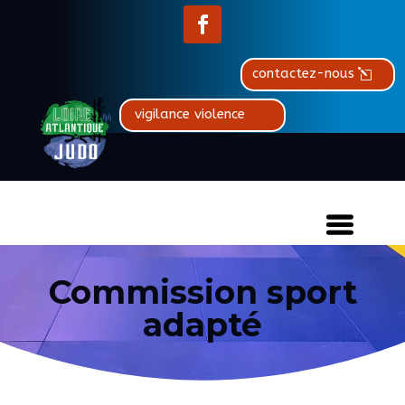
contactez-nous
vigilance violence
Commission sport
adapté