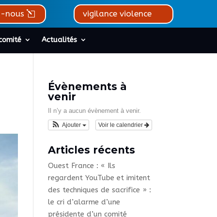
z-nous
vigilance violence
comité
Actualités
Évènements à
venir
Il n’y a aucun évènement à venir.
Ajouter
Voir le calendrier
Articles récents
Ouest France : « Ils
regardent YouTube et imitent
des techniques de sacrifice » :
le cri d’alarme d’une
présidente d’un comité