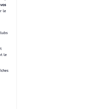
 vos
r le
clubs
et
t le
iches